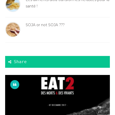
santé !
SOJA or not SOJA ???