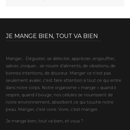
JE MANGE BIEN, TOUT VA BIEN
Manger… Déguster, se délecter, apprécier, engouffrer,
saliver, croquer… se nourrir d’aliments, de vibrations, de
bonnes intentions, de douceur. Manger ce n’est pas
seulement avaler, c’est faire attention à tout ce qui entre
dans notre corps. Notre organisme « mange » quand il
respire, quand il bouge, nos cellules se nourrissent de
notre environnement, absorbent ce qui touche notre
peau. Manger, c’est vivre. Vivre, c’est manger.
Je mange bien, tout va bien, et vous ?