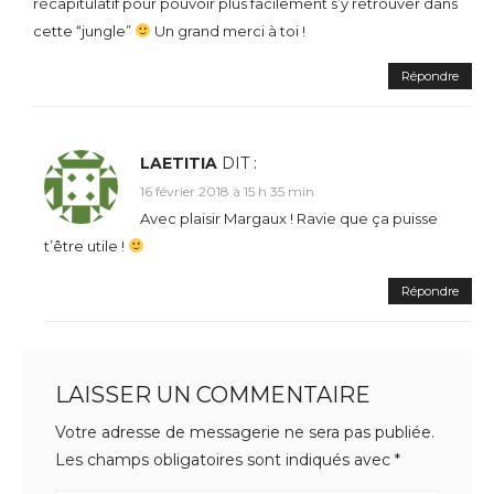
récapitulatif pour pouvoir plus facilement s’y retrouver dans
cette “jungle”
Un grand merci à toi !
Répondre
LAETITIA
DIT :
16 février 2018 à 15 h 35 min
Avec plaisir Margaux ! Ravie que ça puisse
t’être utile !
Répondre
LAISSER UN COMMENTAIRE
Votre adresse de messagerie ne sera pas publiée.
Les champs obligatoires sont indiqués avec
*