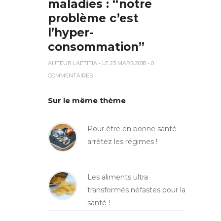
maladies : “notre
problème c’est
l’hyper-
consommation”
AUTEUR
LAETITIA
- LE 23 MARS 2018 - 0
COMMENTAIRES
Sur le même thème
Pour être en bonne santé
arrêtez les régimes !
Les aliments ultra
transformés néfastes pour la
santé !