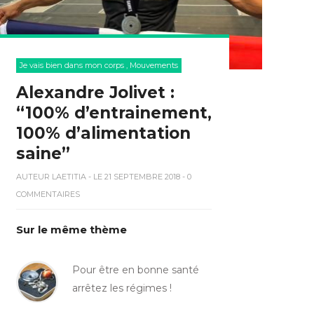
Je vais bien dans mon corps
,
Mouvements
Alexandre Jolivet :
“100% d’entrainement,
100% d’alimentation
saine”
AUTEUR
LAETITIA
- LE 21 SEPTEMBRE 2018 - 0
COMMENTAIRES
Sur le même thème
Pour être en bonne santé
arrêtez les régimes !