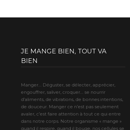
JE MANGE BIEN, TOUT VA
BIEN
Manger… Déguster, se délecter, apprécier,
engouffrer, saliver, croquer… se nourrir
d’aliments, de vibrations, de bonnes intentions,
de douceur. Manger ce n’est pas seulement
avaler, c’est faire attention à tout ce qui entre
dans notre corps. Notre organisme « mange »
quand il respire, quand il bouge, nos cellules se