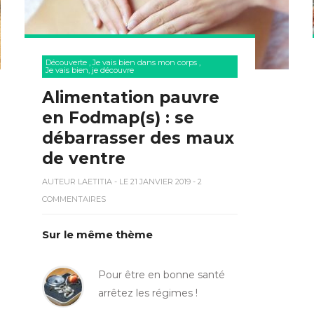
Découverte
,
Je vais bien dans mon corps
,
Je vais bien, je découvre
Alimentation pauvre
en Fodmap(s) : se
débarrasser des maux
de ventre
AUTEUR
LAETITIA
- LE 21 JANVIER 2019 - 2
COMMENTAIRES
Sur le même thème
Pour être en bonne santé
arrêtez les régimes !