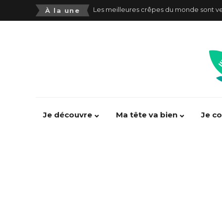
Les meilleures crêpes du monde sont v
À la une
Les aliments ultra transformés néfastes p
Consommer trop d’aliments ultra-transf
Alimentation pauvre en Fodmap(s) : se 
Alexandre Jolivet : “100% d’entrainemen
Victor Mercier : “Manger est devenu un 
Je découvre
Ma tête va bien
Je c
SOJA or not SOJA ???
PhoneGate : comment se préserver des 