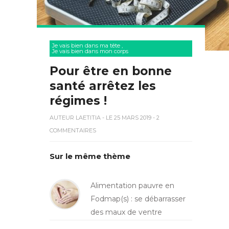
Je vais bien dans ma tête
,
Je vais bien dans mon corps
Pour être en bonne
santé arrêtez les
régimes !
AUTEUR
LAETITIA
- LE 25 MARS 2019 - 2
COMMENTAIRES
Sur le même thème
Alimentation pauvre en
Fodmap(s) : se débarrasser
des maux de ventre