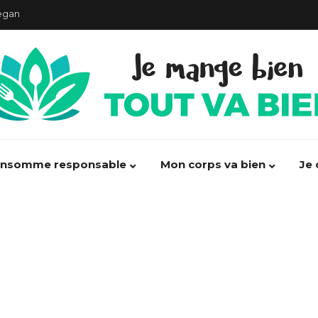
egan
our la santé !
ormés augmente les risques de cancer !
débarrasser des maux de ventre
t, 100% d’alimentation saine”
acte politique”
onsomme responsable
Mon corps va bien
Je 
ondes de nos portables ?