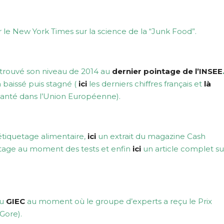
e New York Times sur la science de la “Junk Food”.
retrouvé son niveau de 2014 au
dernier pointage de l’INSEE
 baissé puis stagné (
ici
les derniers chiffres français et
là
 santé dans l’Union Européenne).
étiquetage alimentaire,
ici
un extrait du magazine Cash
etage au moment des tests et enfin
ici
un article complet su
du
GIEC
au moment où le groupe d’experts a reçu le Prix
Gore).