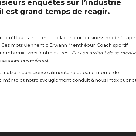
sieurs enquêtes sur l’industrie
il est grand temps de réagir.
re qu’il faut faire, c’est déplacer leur “business model”, tape
 !” Ces mots viennent d’Erwann Menthéour. Coach sportif, il
e nombreux livres (entre autres :
Et si on arrêtait de se mentir
poisonner nos enfants
).
ne, notre inconscience alimentaire et parle même de
 se mérite et notre aveuglement conduit à nous intoxiquer e
Utilisez