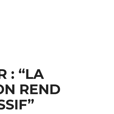
: “LA
ON REND
SSIF”