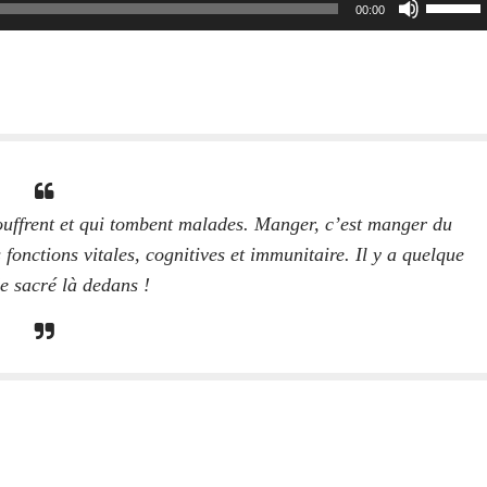
00:00
les
flèches
haut/bas
pour
augment
ou
diminuer
le
souffrent et qui tombent malades. Manger, c’est manger du
volume.
 fonctions vitales, cognitives et immunitaire. Il y a quelque
e sacré là dedans !