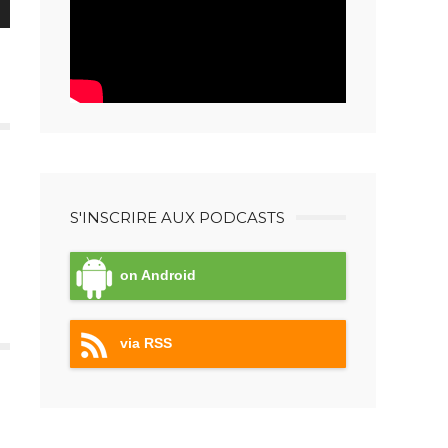
er
S'INSCRIRE AUX PODCASTS
on Android
via RSS