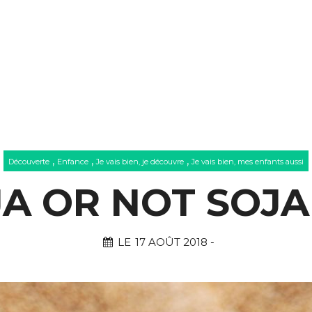
,
,
,
Découverte
Enfance
Je vais bien, je découvre
Je vais bien, mes enfants aussi
A OR NOT SOJA
LE
17 AOÛT 2018
-