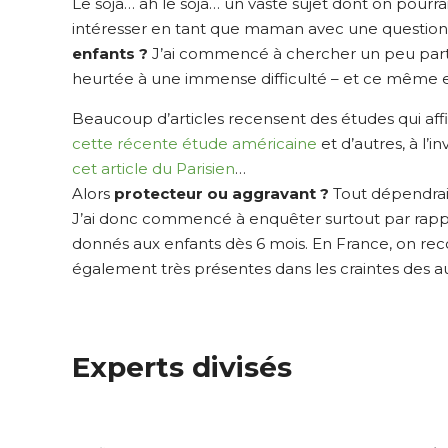
Le soja… ah le soja… un vaste sujet dont on pour
intéresser en tant que maman avec une question
enfants ?
J’ai commencé à chercher un peu partou
heurtée à une immense difficulté – et ce même e
Beaucoup d’articles recensent des études qui af
cette récente étude américaine
et d’autres, à l’i
cet article du Parisien
…
Alors
protecteur ou aggravant ?
Tout dépendrait
J’ai donc commencé à enquêter surtout par rappor
donnés aux enfants dès 6 mois. En France, on rec
également très présentes dans les craintes des au
Experts divisés