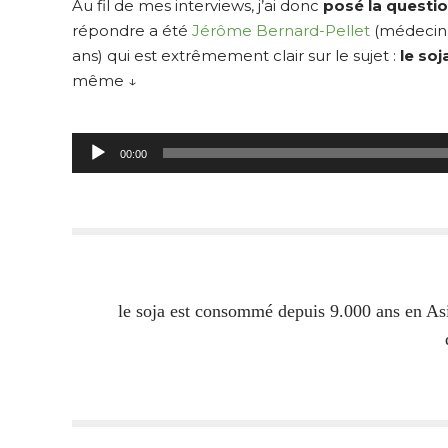
Au fil de mes interviews, j’ai donc
posé la questio
répondre a été
Jérôme
Bernard-Pellet
(médecin g
ans) qui est extrêmement clair sur le sujet :
le soj
même ↓
Lecteur
audio
00:00
le soja est consommé depuis 9.000 ans en As