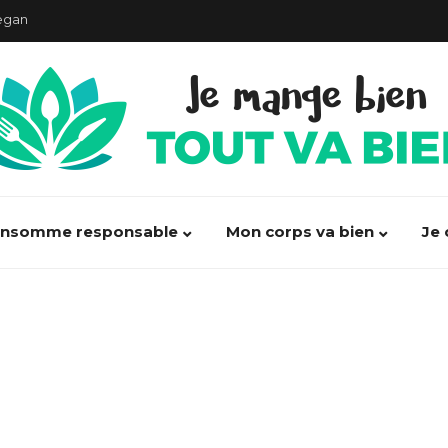
our la santé !
ormés augmente les risques de cancer !
débarrasser des maux de ventre
t, 100% d’alimentation saine”
acte politique”
onsomme responsable
Mon corps va bien
Je 
ondes de nos portables ?