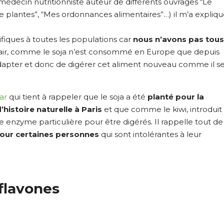
médecin nutritionniste auteur de différents ouvrages “Le
de plantes”, “Mes ordonnances alimentaires”…) il m’a expliq
tifiques à toutes les populations car
nous n’avons pas tous
lair, comme le soja n’est consommé en Europe que depuis
adapter et donc de digérer cet aliment nouveau comme il s
ar
qui tient à rappeler que le soja a été
planté pour la
histoire naturelle à Paris
et que comme le kiwi, introduit
 enzyme particulière pour être digérés. Il rappelle tout de
pour certaines personnes
qui sont intolérantes à leur
flavones