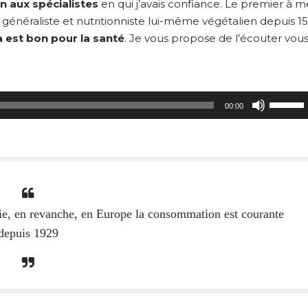
n aux spécialistes
en qui j’avais confiance. Le premier à m
énéraliste et nutritionniste lui-même végétalien depuis 15
a est bon pour la santé
. Je vous propose de l’écouter vous
Utilisez
00:00
les
flèches
haut/bas
pour
augment
ou
ie, en revanche, en Europe la consommation est courante
diminuer
depuis 1929
le
volume.