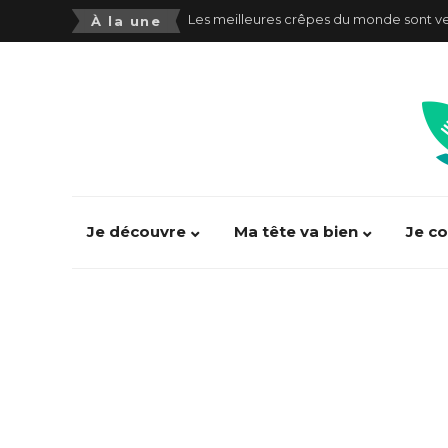
Les aliments ultra transformés néfastes p
À la une
Consommer trop d’aliments ultra-transf
Alimentation pauvre en Fodmap(s) : se 
Alexandre Jolivet : “100% d’entrainemen
Victor Mercier : “Manger est devenu un 
SOJA or not SOJA ???
Je découvre
Ma tête va bien
Je c
PhoneGate : comment se préserver des 