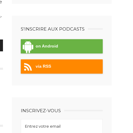
e
-
S'INSCRIRE AUX PODCASTS
on Android
via RSS
er
INSCRIVEZ-VOUS