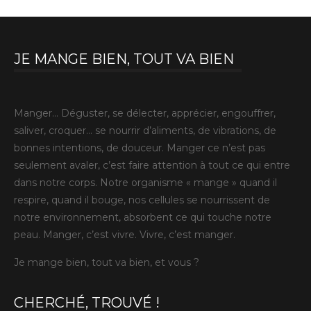
JE MANGE BIEN, TOUT VA BIEN
Manger… Déguster, se délecter, apprécier, engouffrer,
saliver, croquer… se nourrir d’aliments, de vibrations, de
bonnes intentions, de douceur. Manger ce n’est pas
seulement avaler, c’est faire attention à tout ce qui entre
dans notre corps. Notre organisme « mange » quand il
respire, quand il bouge, nos cellules se nourrissent de
notre environnement, absorbent ce qui touche notre
peau. Manger, c’est vivre. Vivre, c’est manger.
Je mange bien, tout va bien, et vous ?
CHERCHÉ, TROUVÉ !