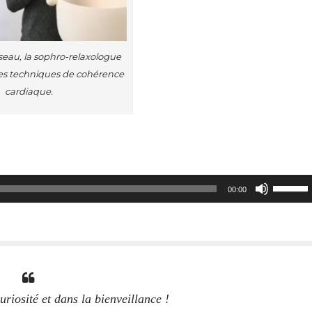
eau, la sophro-relaxologue
des techniques de cohérence
cardiaque.
Utilisez
00:00
les
flèches
haut/bas
pour
augment
ou
riosité et dans la bienveillance !
diminuer