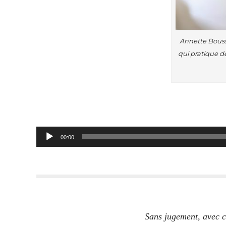
Annette Bouss
qui pratique 
Lecteur
audio
00:00
Sans jugement, avec cu