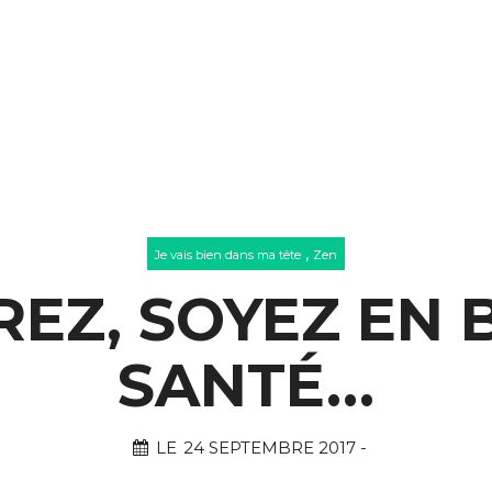
,
Je vais bien dans ma tête
Zen
REZ, SOYEZ EN
SANTÉ…
LE
24 SEPTEMBRE 2017
-