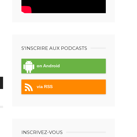
S'INSCRIRE AUX PODCASTS
on Android
via RSS
er
INSCRIVEZ-VOUS