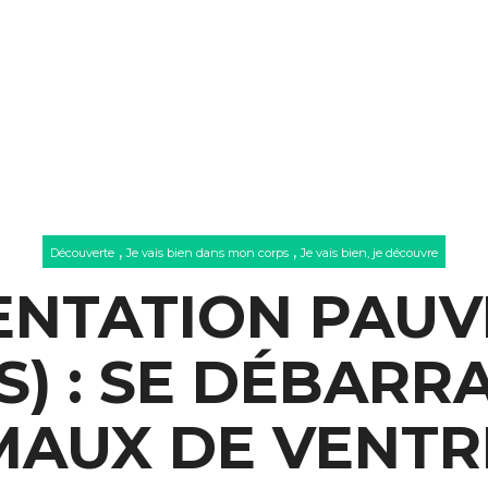
,
,
Découverte
Je vais bien dans mon corps
Je vais bien, je découvre
ENTATION PAUV
) : SE DÉBARR
MAUX DE VENTR