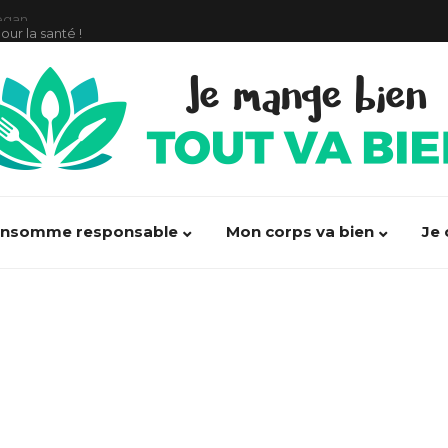
our la santé !
ormés augmente les risques de cancer !
débarrasser des maux de ventre
t, 100% d’alimentation saine”
acte politique”
onsomme responsable
Mon corps va bien
Je 
ondes de nos portables ?