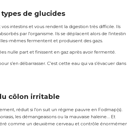
 types de glucides
s intestins et vous rendent la digestion très difficile. Ils
orbés par l’organisme. Ils se déplacent alors de l’intestin
, elles-mêmes fermentent et produisent des gazs.
s nulle part et finissent en gaz après avoir fermenté.
ur s’en débarrasser. C’est cette eau qui va s’évacuer dans
 côlon irritable
uement, réduit si l’on suit un régime pauvre en Fodmap(s).
psoriasis, les démangeaisons ou la mauvaise haleine… Et
nsidéré comme un deuxième cerveau et contrôle énorméme