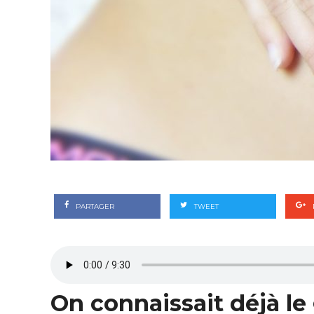
PARTAGER
TWEET
On connaissait déjà le g