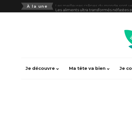
Les aliments ultra transformés néfastes p
À la une
Consommer trop d’aliments ultra-transf
Alimentation pauvre en Fodmap(s) : se 
Alexandre Jolivet : “100% d’entrainemen
Victor Mercier : “Manger est devenu un 
SOJA or not SOJA ???
Je découvre
Ma tête va bien
Je c
PhoneGate : comment se préserver des 