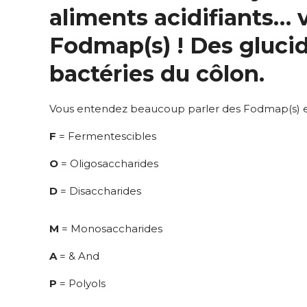
aliments acidifiants… v
Fodmap(s) ! Des glucid
bactéries du côlon.
Vous entendez beaucoup parler des Fodmap(s) en 
F
= Fermentescibles
O
= Oligosaccharides
D
= Disaccharides
M
= Monosaccharides
A
= & And
P
= Polyols