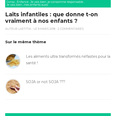
Conso
,
Enfance
,
Je vais bien, je consomme responsable
,
Je vais bien, mes enfants aussi
Laits infantiles : que donne t-on
vraiment à nos enfants ?
AUTEUR
LAETITIA
- LE 9 MARS 2018 - 2 COMMENTAIRES
Sur le même thème
Les aliments ultra transformés néfastes pour la
santé !
SOJA or not SOJA ???