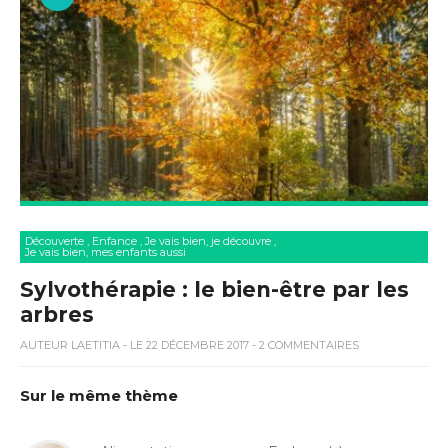
Découverte
,
Enfance
,
Je vais bien, je découvre
,
Je vais bien, mes enfants aussi
Sylvothérapie : le bien-être par les
arbres
AUTEUR
LAETITIA
- LE 22 DÉCEMBRE 2017 - 2 COMMENTAIRES
Sur le même thème