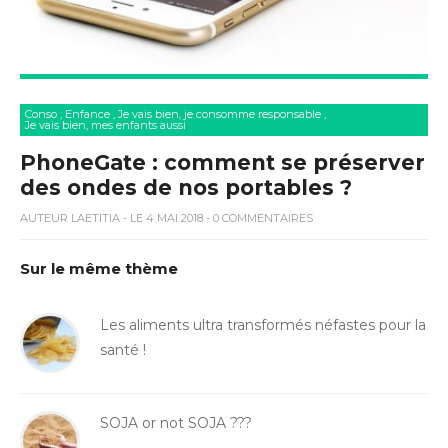
Conso
,
Enfance
,
Je vais bien, je consomme responsable
,
Je vais bien, mes enfants aussi
PhoneGate : comment se préserver
des ondes de nos portables ?
AUTEUR
LAETITIA
- LE 4 MAI 2018 - 0 COMMENTAIRES
Sur le même thème
Les aliments ultra transformés néfastes pour la
santé !
SOJA or not SOJA ???