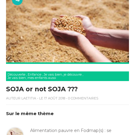
Découverte
,
Enfance
,
Je vais bien, je découvre
,
Je vais bien, mes enfants aussi
SOJA or not SOJA ???
AUTEUR
LAETITIA
- LE 17 AOÛT 2018 - 0 COMMENTAIRES
Sur le même thème
Alimentation pauvre en Fodmap(s) : se