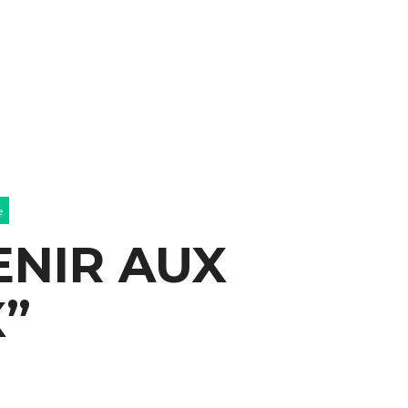
e
ENIR AUX
”