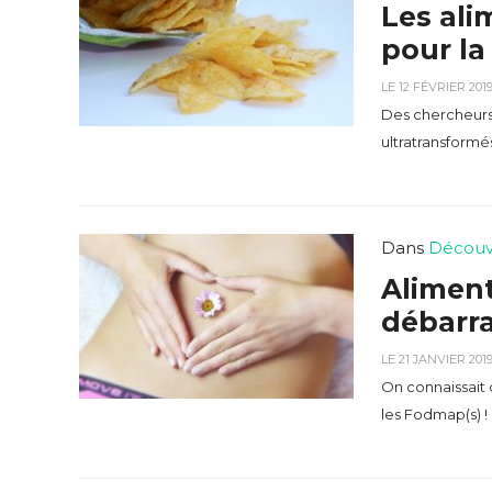
Les ali
pour la
LE 12 FÉVRIER 201
Des chercheurs 
ultratransformés
Dans
Découv
Aliment
débarr
LE 21 JANVIER 201
On connaissait d
les Fodmap(s) !