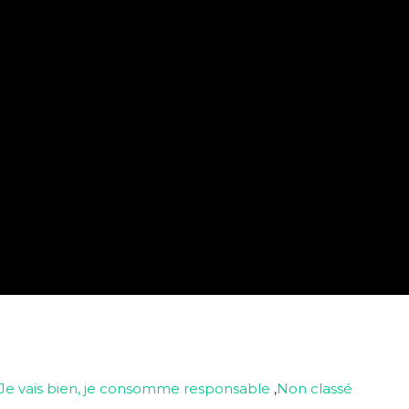
Je vais bien, je consomme responsable
,
Non classé