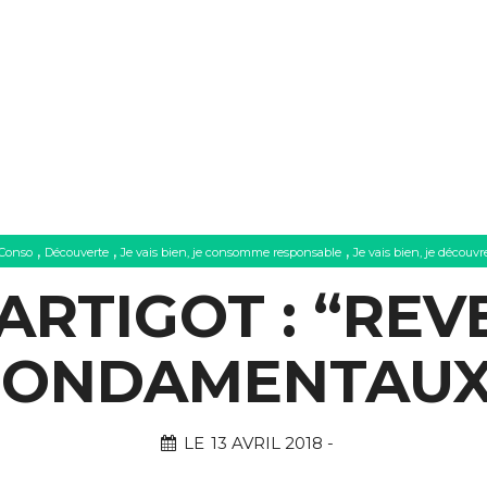
,
,
,
Conso
Découverte
Je vais bien, je consomme responsable
Je vais bien, je découvr
LARTIGOT : “REV
FONDAMENTAUX
LE
13 AVRIL 2018
-