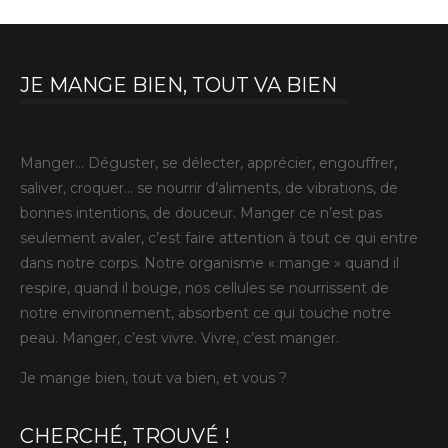
JE MANGE BIEN, TOUT VA BIEN
Manger… Déguster, se délecter, apprécier, engouffrer,
saliver, croquer… se nourrir d’aliments, de vibrations, de
bonnes intentions, de douceur. Manger ce n’est pas
seulement avaler, c’est faire attention à tout ce qui entre
dans notre corps. Notre organisme « mange » quand il
respire, quand il bouge, nos cellules se nourrissent de
notre environnement, absorbent ce qui touche notre
peau. Manger, c’est vivre. Vivre, c’est manger.
Je mange bien, tout va bien, et vous ?
CHERCHÉ, TROUVÉ !