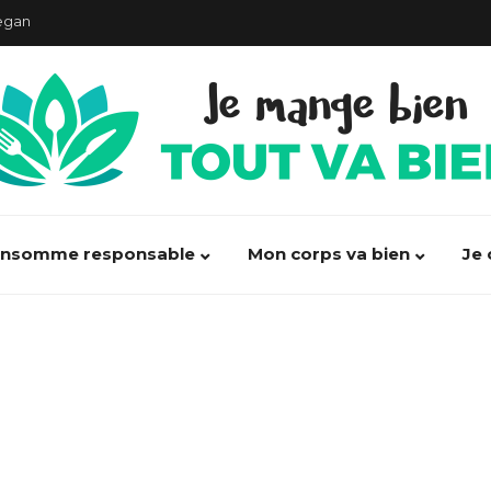
our la santé !
ormés augmente les risques de cancer !
débarrasser des maux de ventre
t, 100% d’alimentation saine”
acte politique”
onsomme responsable
Mon corps va bien
Je 
ondes de nos portables ?