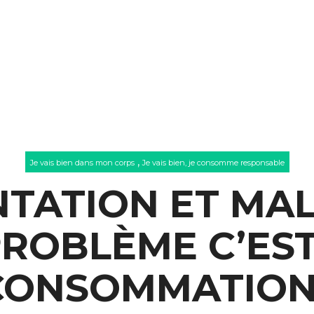
,
Je vais bien dans mon corps
Je vais bien, je consomme responsable
TATION ET MAL
ROBLÈME C’EST
CONSOMMATION