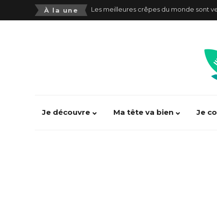
Les aliments ultra transformés néfastes p
À la une
Consommer trop d’aliments ultra-transf
Alimentation pauvre en Fodmap(s) : se 
Alexandre Jolivet : “100% d’entrainemen
Victor Mercier : “Manger est devenu un 
SOJA or not SOJA ???
Je découvre
Ma tête va bien
Je c
PhoneGate : comment se préserver des 