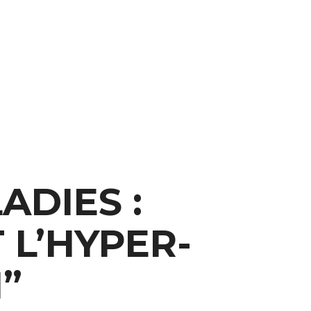
ADIES :
 L’HYPER-
”