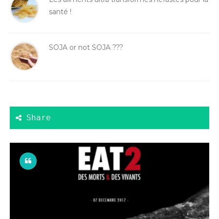
santé !
SOJA or not SOJA ???