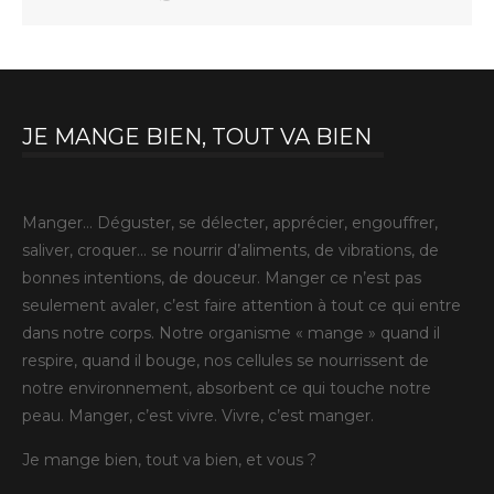
JE MANGE BIEN, TOUT VA BIEN
Manger… Déguster, se délecter, apprécier, engouffrer,
saliver, croquer… se nourrir d’aliments, de vibrations, de
bonnes intentions, de douceur. Manger ce n’est pas
seulement avaler, c’est faire attention à tout ce qui entre
dans notre corps. Notre organisme « mange » quand il
respire, quand il bouge, nos cellules se nourrissent de
notre environnement, absorbent ce qui touche notre
peau. Manger, c’est vivre. Vivre, c’est manger.
Je mange bien, tout va bien, et vous ?