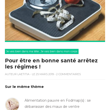
Je vais bien dans ma tête
,
Je vais bien dans mon corps
Pour être en bonne santé arrêtez
les régimes !
AUTEUR
LAETITIA
- LE 25 MARS 2019 - 2 COMMENTAIRES
Sur le même thème
Alimentation pauvre en Fodmap(s) : se
débarrasser des maux de ventre