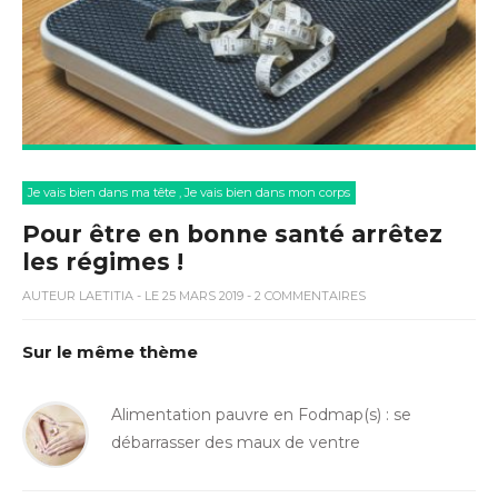
Je vais bien dans ma tête
,
Je vais bien dans mon corps
Pour être en bonne santé arrêtez
les régimes !
AUTEUR
LAETITIA
- LE 25 MARS 2019 - 2 COMMENTAIRES
Sur le même thème
Alimentation pauvre en Fodmap(s) : se
débarrasser des maux de ventre